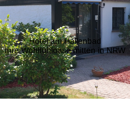
Hotel am Hallenbad
Ihre Wohlfühloase mitten in NRW
zlich Willkommen auf unserer Internets