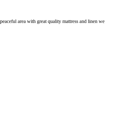
eaceful area with great quality mattress and linen we
Anzeigen: 5
10
20