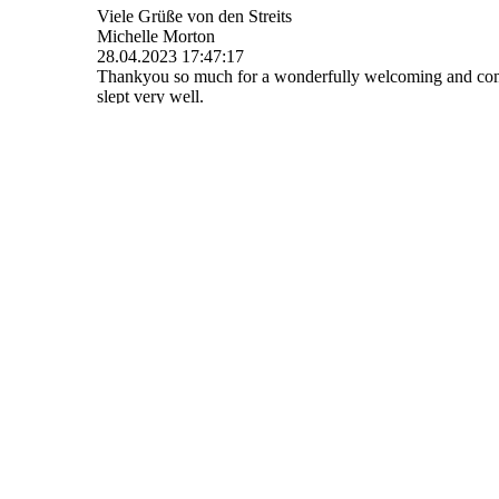
Viele Grüße von den Streits
Michelle Morton
28.04.2023
17:47:17
Thankyou so much for a wonderfully welcoming and comfor
slept very well.
Excellent facilities within the spacious room with balcon
Beautiful breakfast lots of choice of bread preserves boil
Friendly hosts who made sure we had everything we need
Lindenau
27.04.2023
11:23:32
Wir fühlen uns bei Ihnen wohl und danken für das ange
Freundliche Grüsse
Emil O. Lindenau
Weiter