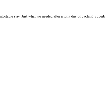
table stay. Just what we needed after a long day of cycling. Superb p
y and ensuite.
ed eggs ham cheese salmon fresh juice fruit and hot drinks.
ed at very short notice so thankyou very much
nehme Ambiente.