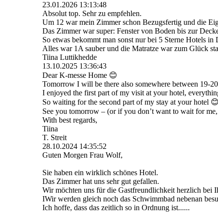
23.01.2026
13:13:48
Absolut top. Sehr zu empfehlen.
Um 12 war mein Zimmer schon Bezugsfertig und die Eige
Das Zimmer war super: Fenster von Boden bis zur Decke
So etwas bekommt man sonst nur bei 5 Sterne Hotels in
Alles war 1A sauber und die Matratze war zum Glück sta
Tiina Luttikhedde
13.10.2025
13:36:43
Dear K-messe Home 😊
Tomorrow I will be there also somewhere between 19-20 
I enjoyed the first part of my visit at your hotel, everythi
So waiting for the second part of my stay at your hotel 
See you tomorrow – (or if you don’t want to wait for me,
With best regards,
Tiina
T. Streit
28.10.2024
14:35:52
Guten Morgen Frau Wolf,
Sie haben ein wirklich schönes Hotel.
Das Zimmer hat uns sehr gut gefallen.
Wir möchten uns für die Gastfreundlichkeit herzlich bei
IWir werden gleich noch das Schwimmbad nebenan besu
Ich hoffe, dass das zeitlich so in Ordnung ist......